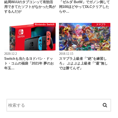
結局WiiUのタブコンって有効活
「ゼルダ BotW」でガノン倒して
用できてたソフトがなかった気が
祠100ほどやってDLCクリアした
するんだが
らや…
Nintendo Switch
スマブラ
2020.12.2
2018.12.15
Switchも当たるヨドバシ・ドッ
スマブラ上級者「"絶"を練習し
ト・コムの福袋「2021年 夢のお
ろ」 ぷよぷよ上級者「"凝"無し
年玉…
では勝てんぞ」