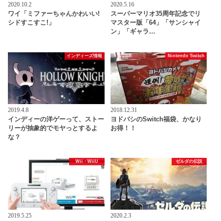
2020.10.2
2020.5.16
ワイ「ミファーちゃんかわいい!
スーパーマリオ35周年記念でリ
シドすこすこ!」
マスター版「64」「サンシャイ
ン」「ギャラ…
インディーズ情報
Nintendo Switch
2019.4.8
2018.12.31
インディーの洋ゲーって、ストー
ヨドバシのSwitch福袋、かなり
リーが抽象的でモヤっとするよ
お得！！
な？
Wii・WiiU
ゼルダの伝説
2019.5.25
2020.2.3