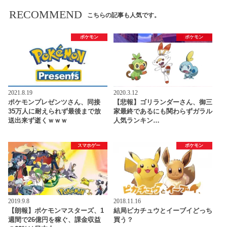
RECOMMEND
こちらの記事も人気です。
ポケモン
ポケモン
2021.8.19
2020.3.12
ポケモンプレゼンツさん、同接
【悲報】ゴリランダーさん、御三
35万人に耐えられず最後まで放
家最終であるにも関わらずガラル
送出来ず逝くｗｗｗ
人気ランキン…
スマホゲー
ポケモン
2019.9.8
2018.11.16
【朗報】ポケモンマスターズ、1
結局ピカチュウとイーブイどっち
週間で26億円を稼ぐ、課金収益
買う？