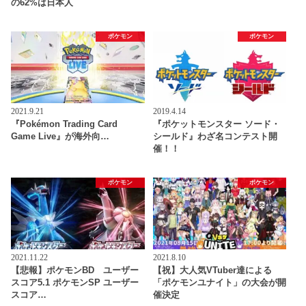
の62%は日本人
ポケモン
ポケモン
2021.9.21
2019.4.14
『Pokémon Trading Card
『ポケットモンスター ソード・
Game Live』が海外向…
シールド』わざ名コンテスト開
催！！
ポケモン
ポケモン
2021.11.22
2021.8.10
【悲報】ポケモンBD ユーザー
【祝】大人気VTuber達による
スコア5.1 ポケモンSP ユーザー
「ポケモンユナイト」の大会が開
スコア…
催決定