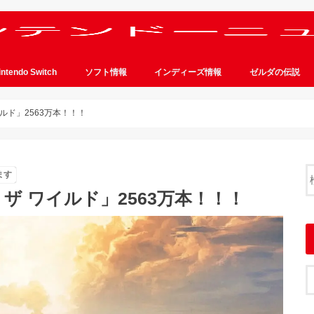
intendo Switch
ソフト情報
インディーズ情報
ゼルダの伝説
イルド」2563万本！！！
ます
 ザ ワイルド」2563万本！！！