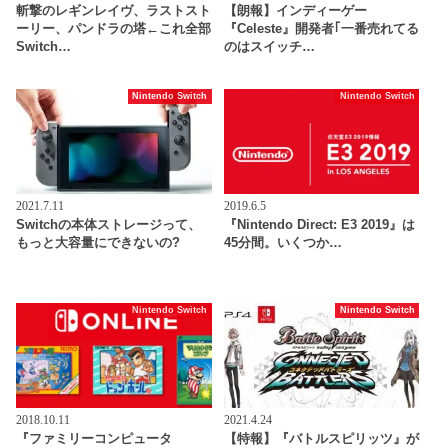
斬撃のレギンレイヴ、ラストスト
【朗報】インディーゲー
ーリー、パンドラの塔←これ全部
『Celeste』開発者｢一番売れてる
Switch…
のはスイッチ…
Nintendo Switch
Nintendo Switch
2021.7.11
2019.6.5
Switchの本体ストレージって、
『Nintendo Direct: E3 2019』は
もっと大容量にできないの?
45分間。いくつか…
Nintendo Switch
Nintendo Switch
2018.10.11
2021.4.24
『ファミリーコンピュータ
【特報】『バトルスピリッツ』が