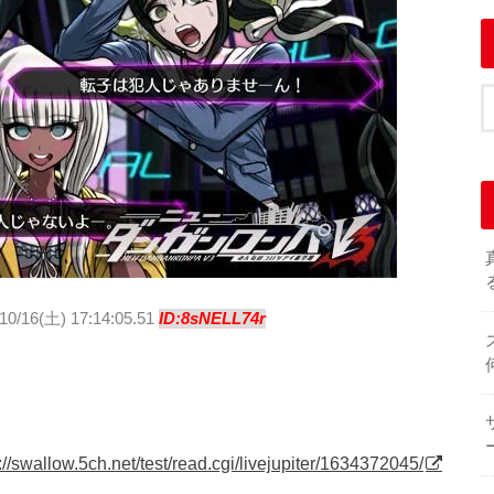
10/16(土) 17:14:05.51
ID:8sNELL74r
://swallow.5ch.net/test/read.cgi/livejupiter/1634372045/