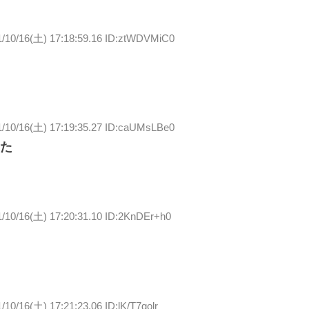
1/10/16(土) 17:18:59.16 ID:ztWDVMiC0
1/10/16(土) 17:19:35.27 ID:caUMsLBe0
た
1/10/16(土) 17:20:31.10 ID:2KnDEr+h0
/10/16(土) 17:21:23.06 ID:lK/T7golr