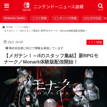
menu
search
Nintendo Switch
ソフト情報
インディーズ情報
ゼルダの伝説
HOME
ソフト情報
【メガテンⅠ～ifのスタッフ集結】新RPGモナーク／Monark体験版配信開始！
2021.10.09
ソフト情報
海外在住者に向けて情報を発信しています
【メガテンⅠ～ifのスタッフ集結】新RPGモ
ナーク／Monark体験版配信開始！