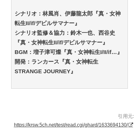
シナリオ：林風肖、伊藤龍太郎『真・女神
転生II/if/デビルサマナー』
シナリオ監修＆協力：鈴木一也、西谷史
『真・女神転生II/if/デビルサマナー』
BGM：増子津可燦『真・女神転生I/II/if…』
開発：ランカース『真・女神転生
STRANGE JOURNEY』
引用元:
https://krsw.5ch.net/test/read.cgi/ghard/1633694130/