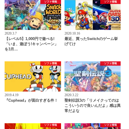
ソフト情報
ソフト情報
2020.3.7
2020.10.16
【レベル5】1,000円で遊べる!
最近、買ったSwitchのゲーム挙
「いま、遊ぼう!キャンペーン」
げてけ
を3月…
ソフト情報
ソフト情報
2019.4.19
2020.3.22
『Cuphead』が面白すぎる件！
聖剣伝説3の「リメイクってのは
こういうので良いんだよ」感は異
常だよな
ソフト情報
ソフト情報