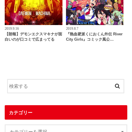
2019.9.16
2019.8.7
【朗報】デモンエクスマキナが面
『熱血硬派くにおくん外伝 River
白いのが口コミで広まってる
City Girls』コミック風公…
カテゴリー