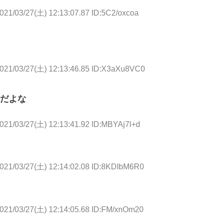
021/03/27(土) 12:13:07.87 ID:5C2/oxcoa
021/03/27(土) 12:13:46.85 ID:X3aXu8VC0
だよな
021/03/27(土) 12:13:41.92 ID:MBYAj7l+d
021/03/27(土) 12:14:02.08 ID:8KDIbM6R0
021/03/27(土) 12:14:05.68 ID:FM/xnOm20