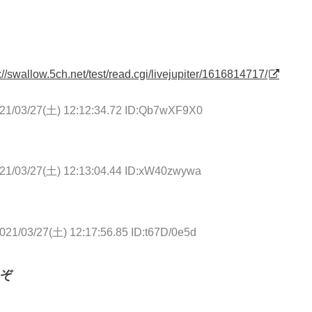
://swallow.5ch.net/test/read.cgi/livejupiter/1616814717/
21/03/27(土) 12:12:34.72 ID:Qb7wXF9X0
21/03/27(土) 12:13:04.44 ID:xW40zwywa
021/03/27(土) 12:17:56.85 ID:t67D/0e5d
ぞ