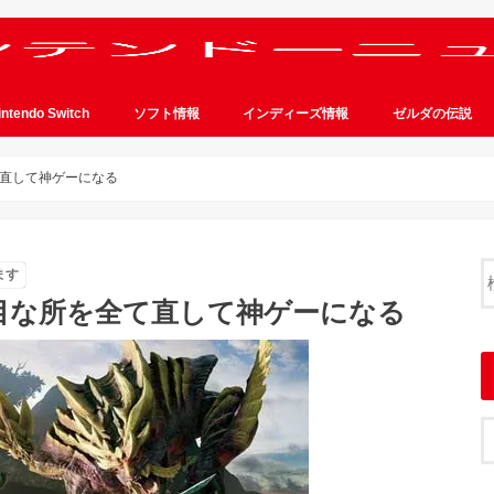
intendo Switch
ソフト情報
インディーズ情報
ゼルダの伝説
直して神ゲーになる
ます
目な所を全て直して神ゲーになる