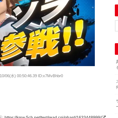
10/06(水) 00:50:46.39 ID:x7MvBhbr0
元:
https://krsw.5ch.net/test/read.cgi/ghard/1633448999/