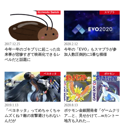
Nintendo Switch
スマブラ
2017.12.25
2020.2.12
今年一年のゴキブリに起こった出
今年の「EVO」もスマブラが参
来事が悲惨すぎて映画化できるレ
加人数圧倒的に1番な模様
ベルだと話題に
ベヨネッタ
ポケモン
2019.1.13
2020.8.13
「ベヨネッタ」ってめちゃくちゃ
ポケモン金銀開発者「ゲームクリ
ムズくね？敵の攻撃避けられない
ア…と、見せかけて…wカントー
んだが
地方も入れた…