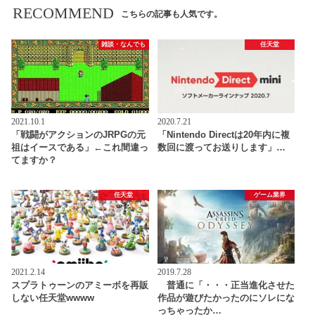
RECOMMEND
こちらの記事も人気です。
雑談・なんでも
任天堂
2021.10.1
2020.7.21
「戦闘がアクションのJRPGの元
「Nintendo Directは20年内に複
祖はイースである」←これ間違っ
数回に渡ってお送りします」…
てますか？
任天堂
ゲーム業界
2021.2.14
2019.7.28
スプラトゥーンのアミーボを再販
普通に「・・・正当進化させた
しない任天堂wwww
作品が遊びたかったのにソレにな
っちゃったか…