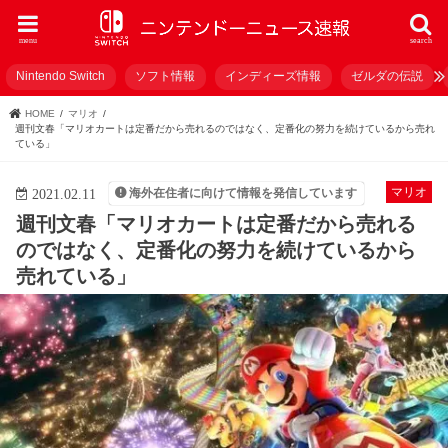
menu
search
Nintendo Switch
ソフト情報
インディーズ情報
ゼルダの伝説
HOME
マリオ
週刊文春「マリオカートは定番だから売れるのではなく、定番化の努力を続けているから売れ
ている」
マリオ
海外在住者に向けて情報を発信しています
2021.02.11
週刊文春「マリオカートは定番だから売れる
のではなく、定番化の努力を続けているから
売れている」