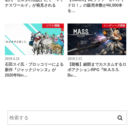
初代『ゼルダの伝説』にて「マイ
【Switch】DLソフト「オバケイ
ナスワールド」が発見される
ドロ！」の販売本数が40,000本
を…
ソフト情報
インディーズ情報
2019.4.24
2019.3.15
石田スイ氏・ブロッコリーによる
【朗報】細部までカスタムするロ
新作『ジャックジャンヌ』が
ボアクションRPG『M.A.S.S.
2020年Nin…
Bu…