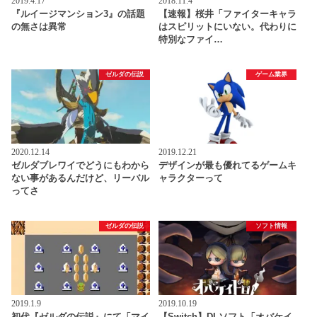
2019.4.17
2018.11.4
『ルイージマンション3』の話題
【速報】桜井「ファイターキャラ
の無さは異常
はスピリットにいない。代わりに
特別なファイ…
ゼルダの伝説
ゲーム業界
2020.12.14
2019.12.21
ゼルダブレワイでどうにもわから
デザインが最も優れてるゲームキ
ない事があるんだけど、リーバル
ャラクターって
ってさ
ゼルダの伝説
ソフト情報
2019.1.9
2019.10.19