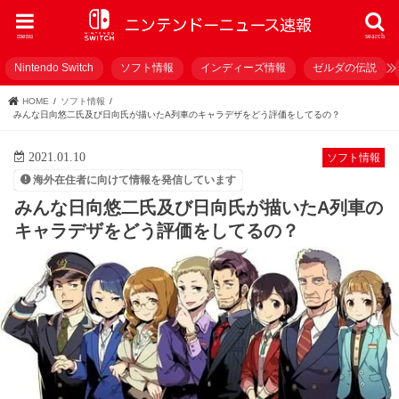
menu
search
Nintendo Switch
ソフト情報
インディーズ情報
ゼルダの伝説
HOME
ソフト情報
みんな日向悠二氏及び日向氏が描いたA列車のキャラデザをどう評価をしてるの？
2021.01.10
ソフト情報
海外在住者に向けて情報を発信しています
みんな日向悠二氏及び日向氏が描いたA列車の
キャラデザをどう評価をしてるの？