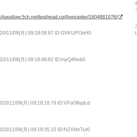
://swallow.5ch.net/test/read.cgi/livejupiter/1604881076/
20/11/09(月) 09:18:08.87 ID:GVKUPOoH0
20/11/09(月) 09:18:48.82 ID:myQ4f/wb0
020/11/09(月) 09:19:18.79 ID:VFoO8ypLd
020/11/09(月) 09:19:35.15 ID:NZXMzTur0