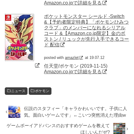
Amazon.co.jpで詳細を見る
ポケットモンスター シールド -Switch
&【予約者限定特典】「ポケモンひみつ
クラブ」のメンバーになれるシリアル
コード &【Amazon.co.jp限定】金のボ
ストン / リュックが先行入手できるコー
ド 配信
posted with
amazlet
at 19.07.12
任天堂/ポケモン (2019-11-15)
Amazon.co.jpで詳細を見る
ニュース
ポケモン
伝説のスタフィー「キャラかわいいです。子供に人
気。面白いゲームです」←こいつ突然消えた理由w
ゲームボーイアドバンスのおすすめゲームを教えて
ほしいんだぜ?