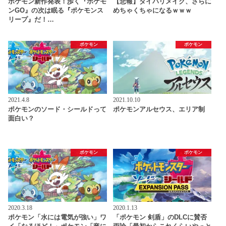
ポケモン新作発表！歩く『ポケモ
【悲報】ダイパリメイク、さらに
ンGO』の次は眠る『ポケモンス
めちゃくちゃになるｗｗｗ
リープ』だ！…
ポケモン
ポケモン
2021.4.8
2021.10.10
ポケモンのソード・シールドって
ポケモンアルセウス、エリア制
面白い？
ポケモン
ポケモン
2020.3.18
2020.1.13
ポケモン「水には電気が強い」ワ
「ポケモン 剣盾」のDLCに賛否