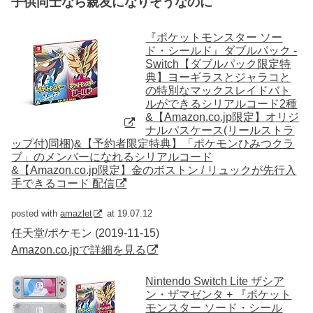
子供同士なら親友になりそうなのに
『ポケットモンスター ソー
ド・シールド』ダブルパック -
Switch【ダブルパック限定特
典】ヨーギラスとジャラコと
の特別なマックスレイドバト
ルができるシリアルコード2種
&【Amazon.co.jp限定】オリジ
ナルパスケース(リールストラ
ップ付)同梱)&【予約者限定特典】「ポケモンひみつクラ
ブ」のメンバーになれるシリアルコード
&【Amazon.co.jp限定】金のボストン / リュックが先行入
手できるコード 配信
posted with
amazlet
at 19.07.12
任天堂/ポケモン (2019-11-15)
Amazon.co.jpで詳細を見る
Nintendo Switch Lite ザシア
ン・ザマゼンタ + 『ポケット
モンスター ソード・シール