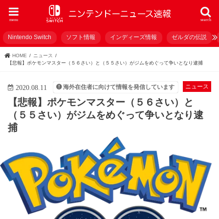
menu
search
Nintendo Switch
ソフト情報
インディーズ情報
ゼルダの伝説
HOME
ニュース
【悲報】ポケモンマスター（５６さい）と（５５さい）がジムをめぐって争いとなり逮捕
ニュース
海外在住者に向けて情報を発信しています
2020.08.11
【悲報】ポケモンマスター（５６さい）と
（５５さい）がジムをめぐって争いとなり逮
捕