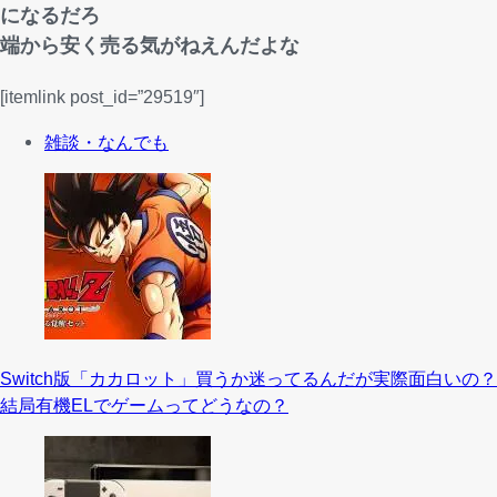
になるだろ
端から安く売る気がねえんだよな
[itemlink post_id=”29519″]
雑談・なんでも
Switch版「カカロット」買うか迷ってるんだが実際面白いの？
結局有機ELでゲームってどうなの？