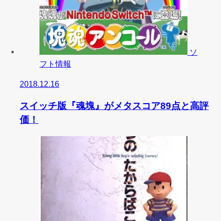
ソ
フト情報
2018.12.16
スイッチ版『魂塊』がメタスコア89点と高評
価！