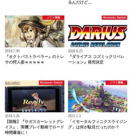
るんだけど…
ソフト情報
Nintendo Switch
2018.7.30
2020.6.25
『オクトパストラベラー』のトレ
『ダライアス コズミックリベレ
サの狩人姿ｗｗｗｗｗ
ーション』発売決定
Nintendo Switch
ソフト情報
2018.5.26
2021.1.3
【朗報】『サガスカーレットグレ
「イモータルフィニクスライジン
イス』、実機プレイ動画でロード
グ」は何が駄目だったのか？
時間爆速に！