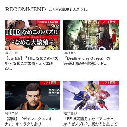
RECOMMEND
こちらの記事も人気です。
Nintendo Switch
ソフト情報
2018.10.9
2021.8.5
【Switch】『THE なめこのパズ
「Death end re;Quest2」の
ル ～なめこ大繁殖～』が12月
Switch版が発売決定。P…
20…
ソフト情報
ソフト情報
2018.7.10
2020.8.18
【朗報】『デモンエクスマキ
「FE 風花雪月」か「アスチェ」
ナ』、キャラクリあり
か「ゼノブレ2」買おうと思って