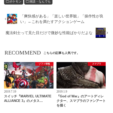
ポケモン
雑談・なんでも
「爽快感がある」「楽しい世界観」「操作性が良
い」←これを満たすアクションゲーム
魔法剣士って見た目だけで微妙な性能ばかりだよな
RECOMMEND
こちらの記事も人気です。
ソフト情報
スマブラ
2019.7.19
2019.1.9
スイッチ『MARVEL ULTIMATE
『God of War』のアートディレ
ALLIANCE 3』のメタス…
クター、スマブラのファンアート
を描く