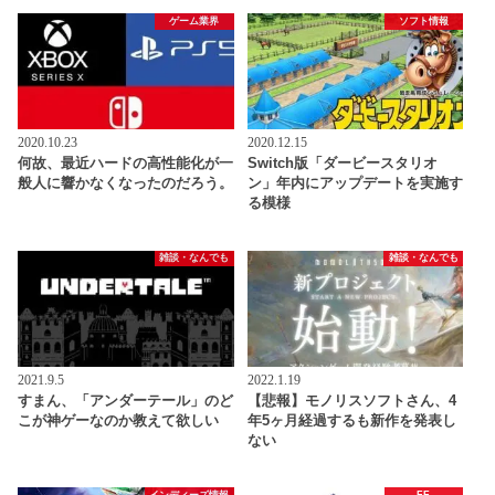
ゲーム業界
ソフト情報
2020.10.23
2020.12.15
何故、最近ハードの高性能化が一
Switch版「ダービースタリオ
般人に響かなくなったのだろう。
ン」年内にアップデートを実施す
る模様
雑談・なんでも
雑談・なんでも
2021.9.5
2022.1.19
すまん、「アンダーテール」のど
【悲報】モノリスソフトさん、4
こが神ゲーなのか教えて欲しい
年5ヶ月経過するも新作を発表し
ない
インディーズ情報
FF