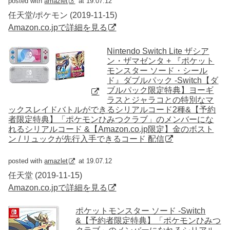
posted with
amazlet
at 19.07.12
任天堂/ポケモン (2019-11-15)
Amazon.co.jpで詳細を見る
Nintendo Switch Lite ザシア
ン・ザマゼンタ + 『ポケット
モンスター ソード・シール
ド』ダブルパック -Switch【ダ
ブルパック限定特典】ヨーギ
ラスとジャラコとの特別なマ
ックスレイドバトルができるシリアルコード2種&【予約
者限定特典】「ポケモンひみつクラブ」のメンバーにな
れるシリアルコード &【Amazon.co.jp限定】金のボスト
ン / リュックが先行入手できるコード 配信
posted with
amazlet
at 19.07.12
任天堂 (2019-11-15)
Amazon.co.jpで詳細を見る
ポケットモンスター ソード -Switch
&【予約者限定特典】「ポケモンひみつ