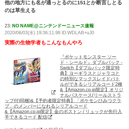
他の地方にも名が通っとるのに151とか断言しとる
のは草生える
23:
NO NAME@ニンテンドーニュース速報
2020/06/03(水) 19:36:11.98 ID:WDLAB+uJ0
実際の生物学者もこんなもんやろ
『ポケットモンスター ソー
ド・シールド』ダブルパック -
Switch【ダブルパック限定特
典】ヨーギラスとジャラコと
の特別なマックスレイドバト
ルができるシリアルコード2種
&【Amazon.co.jp限定】オリジ
ナルパスケース(リールストラ
ップ付)同梱)&【予約者限定特典】「ポケモンひみつクラ
ブ」のメンバーになれるシリアルコード
&【Amazon.co.jp限定】金のボストン / リュックが先行入
手できるコード 配信