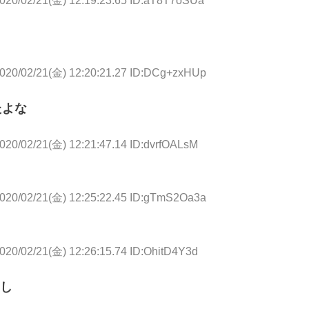
020/02/21(金) 12:19:23.65 ID:aT8T7oSUa
020/02/21(金) 12:20:21.27 ID:DCg+zxHUp
たよな
020/02/21(金) 12:21:47.14 ID:dvrfOALsM
020/02/21(金) 12:25:22.45 ID:gTmS2Oa3a
020/02/21(金) 12:26:15.74 ID:OhitD4Y3d
し