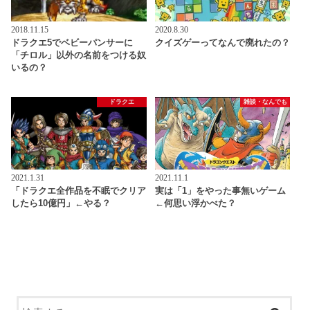
2018.11.15
2020.8.30
ドラクエ5でベビーパンサーに
クイズゲーってなんで廃れたの？
「チロル」以外の名前をつける奴
いるの？
ドラクエ
雑談・なんでも
2021.1.31
2021.11.1
「ドラクエ全作品を不眠でクリア
実は「1」をやった事無いゲーム
したら10億円」←やる？
←何思い浮かべた？