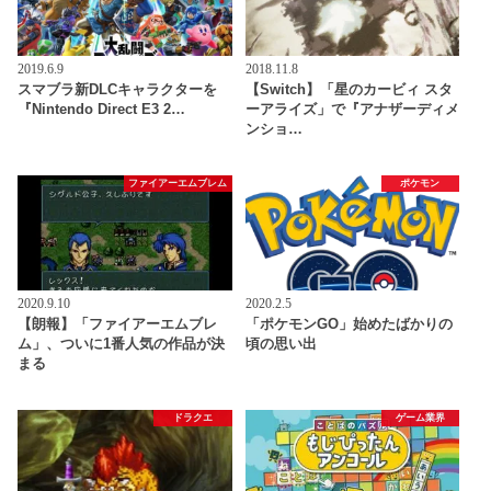
2019.6.9
2018.11.8
スマブラ新DLCキャラクターを
【Switch】「星のカービィ スタ
『Nintendo Direct E3 2…
ーアライズ」で『アナザーディメ
ンショ…
ファイアーエムブレム
ポケモン
2020.9.10
2020.2.5
【朗報】「ファイアーエムブレ
「ポケモンGO」始めたばかりの
ム」、ついに1番人気の作品が決
頃の思い出
まる
ドラクエ
ゲーム業界