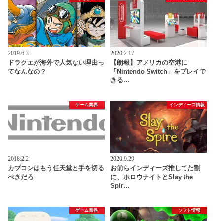
2019.6.3
2020.2.17
ドラクエが海外で人気ない理由っ
【朗報】アメリカの空港に
てなんなの？
「Nintendo Switch」をプレイで
きる…
ゲーム業界
インディーズ情報
2018.2.2
2020.9.29
カプコンはもう任天堂と手を切る
お前らインディーズ推してた割
べきだろ
に、ホロウナイトとSlay the
Spir…
ゲーム業界
ソフト情報