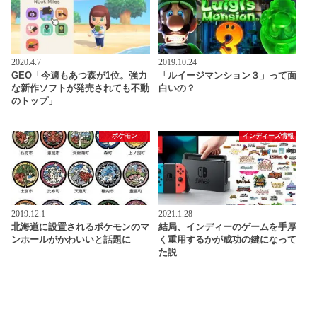
2020.4.7
2019.10.24
GEO「今週もあつ森が1位。強力
「ルイージマンション３」って面
な新作ソフトが発売されても不動
白いの？
のトップ」
ポケモン
インディーズ情報
2019.12.1
2021.1.28
北海道に設置されるポケモンのマ
結局、インディーのゲームを手厚
ンホールがかわいいと話題に
く重用するかが成功の鍵になって
た説