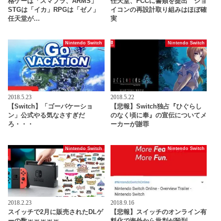
格ゲーは「スマブラ、ARMS」
任天堂、FCCに書類を提出 ジョ
STGは「イカ」RPGは「ゼノ」
イコンの再設計取り組みはほぼ確
任天堂が…
実
Nintendo Switch
Nintendo Switch
2018.5.23
2018.5.22
【Switch】「ゴーバケーショ
【悲報】Switch独占『ひぐらし
ン」公式やる気なさすぎだ
のなく頃に奉』の宣伝についてメ
ろ・・・
ーカーが謝罪
Nintendo Switch
Nintendo Switch
2018.2.23
2018.9.16
スイッチで2月に販売されたDLゲ
【悲報】スイッチのオンライン有