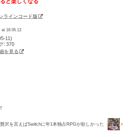
ると楽しくなる
ey|オンラインコード版
at 18.05.12
05-11)
 370
で詳細を見る
？
贅沢を言えばSwitchに年1本独占RPGが欲しかった