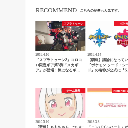
RECOMMEND
こちらの記事も人気です。
スプラトゥーン
ポケ
2019.4.10
2019.4.14
『スプラトゥーン2』コロコ
【朗報】議論になって
ロ限定ギア第3弾「メカギ
『ポケモン ソード・シ
ア」が登場！気になるギ…
ド』の略称が公式に『S
ゲーム業界
Nintendo 
2019.5.10
2018.3.8
【悲報】ももちゃん、ついに
「コンパイルハート」