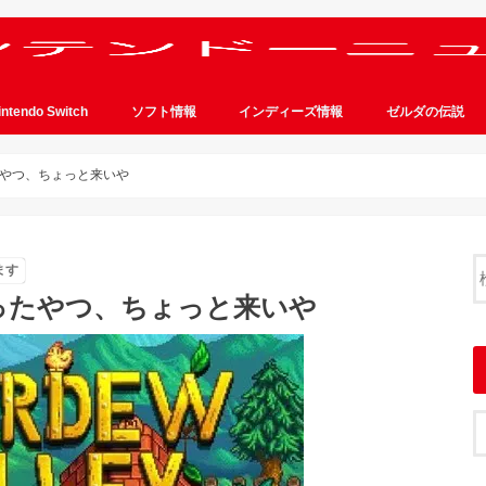
intendo Switch
ソフト情報
インディーズ情報
ゼルダの伝説
やつ、ちょっと来いや
ます
ったやつ、ちょっと来いや