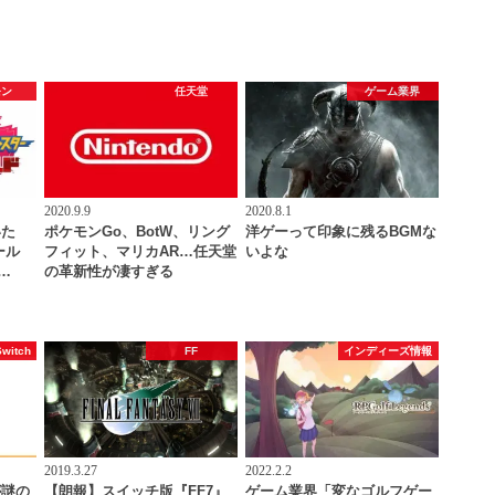
モン
任天堂
ゲーム業界
2020.9.9
2020.8.1
いた
ポケモンGo、BotW、リング
洋ゲーって印象に残るBGMな
ール
フィット、マリカAR…任天堂
いよな
…
の革新性が凄すぎる
Switch
FF
インディーズ情報
2019.3.27
2022.2.2
が謎の
【朗報】スイッチ版『FF7』
ゲーム業界「変なゴルフゲー