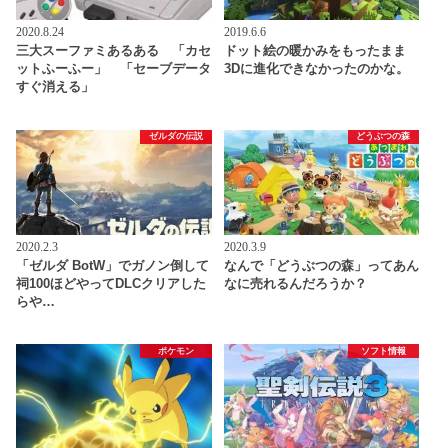
2020.8.24
2019.6.6
三大スーファミあるある 「カセ
ドット絵の暖かみをもったまま
ットふーふー」 「セーブデータ
3Dに進化できなかったのかな。
すぐ消える」
ゼルダの伝説
どうぶつの森
2020.2.3
2020.3.9
「ゼルダ BotW」でガノン倒して
なんで「どうぶつの森」ってあん
祠100ほどやってDLCクリアした
なに売れるんだろうか？
らや…
ポケモン
ソフト情報