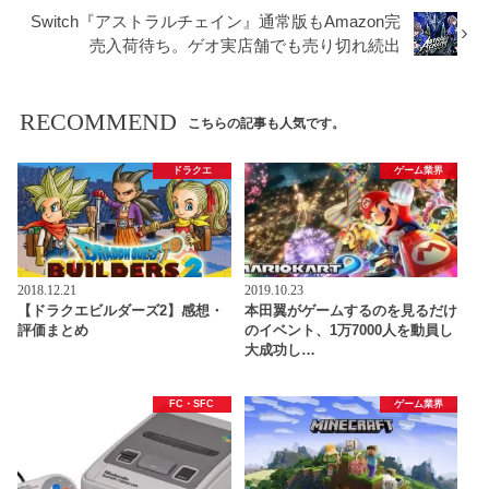
Switch『アストラルチェイン』通常版もAmazon完
売入荷待ち。ゲオ実店舗でも売り切れ続出
RECOMMEND
こちらの記事も人気です。
ドラクエ
ゲーム業界
2018.12.21
2019.10.23
【ドラクエビルダーズ2】感想・
本田翼がゲームするのを見るだけ
評価まとめ
のイベント、1万7000人を動員し
大成功し…
FC・SFC
ゲーム業界