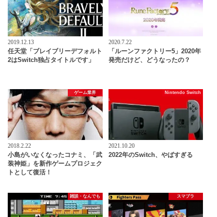
2019.12.13
2020.7.22
任天堂「ブレイブリーデフォルト
「ルーンファクトリー5」2020年
2はSwitch独占タイトルです」
発売だけど、どうなったの？
ゲーム業界
Nintendo Switch
2018.2.22
2021.10.20
小島がいなくなったコナミ、「武
2022年のSwitch、やばすぎる
装神姫」を新作ゲームプロジェク
トとして復活！
雑談・なんでも
スマブラ