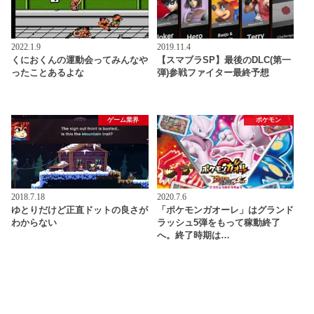
2022.1.9
2019.11.4
くにおくんの運動会ってみんなや
【スマブラSP】最後のDLC(第一
ったことあるよな
弾)参戦ファイター最終予想
ゲーム業界
ポケモン
2018.7.18
2020.7.6
ゆとりだけど正直ドットの良さが
「ポケモンガオーレ」はグランド
わからない
ラッシュ5弾をもって稼動終了
へ。終了時期は…