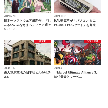
2019.6.20
2019.10.2
日本一ソフトウェア最新作、『じ
HAL研究所が「パソコン ミニ
んるいのみなさまへ』ファミ通で
PC-8001 PCGセット」を発売
6・6・6・…
任天堂
ソフト情報
2020.1.12
2019.5.9
任天堂創業地の旧本社ビルがホテ
『Marvel Ultimate Alliance 3』
ルに
は任天堂とマーベ…