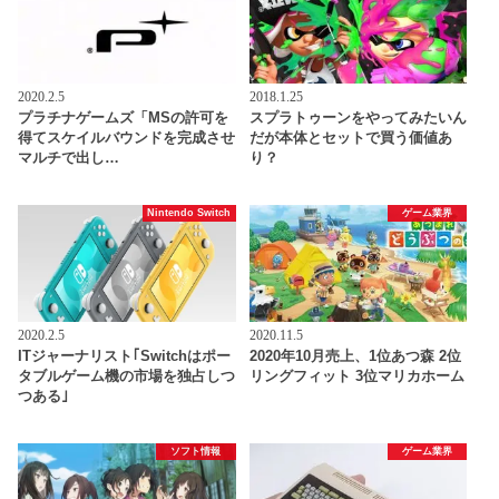
2020.2.5
2018.1.25
プラチナゲームズ「MSの許可を
スプラトゥーンをやってみたいん
得てスケイルバウンドを完成させ
だが本体とセットで買う価値あ
マルチで出し…
り？
Nintendo Switch
ゲーム業界
2020.2.5
2020.11.5
ITジャーナリスト｢Switchはポー
2020年10月売上、1位あつ森 2位
タブルゲーム機の市場を独占しつ
リングフィット 3位マリカホーム
つある｣
ソフト情報
ゲーム業界