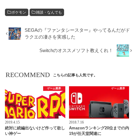
ポケモン
雑談・なんでも
SEGAの『ファンタシースター』やってるんだがド
ラクエの凄さを実感した
Switchのオススメソフト教えくれ！
RECOMMEND
こちらの記事も人気です。
ゲーム業界
ゲーム業界
2019.4.15
2018.7.16
絶対に続編出ないけど作って欲し
Amazonランキング20位までの内
い神ゲー
19が任天堂関連に