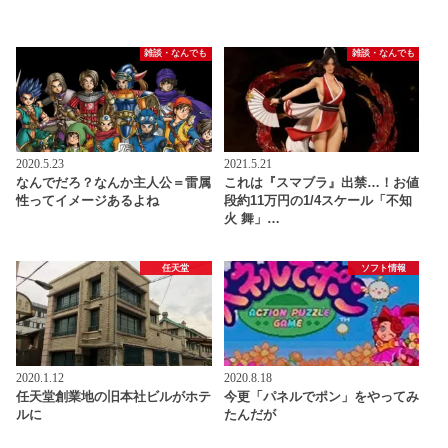
雑談・なんでも
雑談・なんでも
2020.5.23
2021.5.21
なんでだろ？なんか主人公＝雷属
これは『スマブラ』出禁…！お値
性ってイメージあるよね
段約11万円の1/4スケール「不知
火 舞」…
任天堂
ソフト情報
2020.1.12
2020.8.18
任天堂創業地の旧本社ビルがホテ
今更「パネルでポン」をやってみ
ルに
たんだが