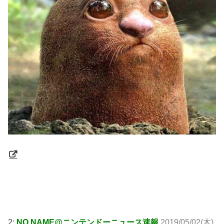
引用元:
http://swallow.5ch.net/test/read.cgi/livejupiter/1556758645/
2:
NO NAME@ニンテンドーニュース速報
2019/05/02(木)