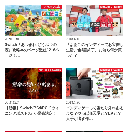
どうぶつの森
Nintendo Switch
2020.3.30
2018.6.16
Switch『あつまれ どうぶつの
『よゐこのインディーでお宝探し
森』攻略本のページ数は1216ペ
生活』全4話終了。お前ら何か買
ージ！…
った？
Nintendo Switch
Nintendo Switch
2018.12.7
2018.1.30
【朗報】Switch/PS4/PC『ウィ
インディゲーって当たり外れある
ニングポスト9』が発売決定！
よな？やっぱ任天堂とかEAとか
大手が出す作…