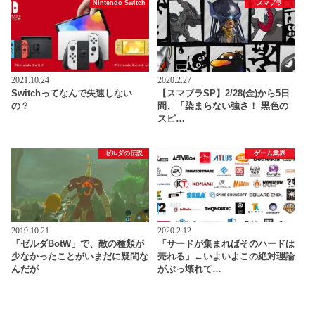
Nintendo Switch
スマブラ
2021.10.24
2020.2.27
Switchってなんで失速しない
【スマブラSP】2/28(金)から5日
の？
間、「染まらない強さ！ 黒色の
スピ…
ゼルダの伝説
ゲーム業界
2019.10.21
2020.2.12
「ゼルダBotW」で、敵の種類が
「サードが集まればそのハードは
少なかったことがいまだに疑問な
売れる」←いよいよこの絶対理論
んだが
がぶっ壊れて…