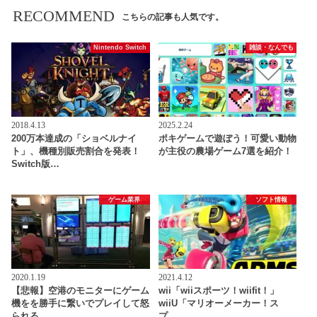
RECOMMEND
こちらの記事も人気です。
Nintendo Switch
雑談・なんでも
2018.4.13
2025.2.24
200万本達成の「ショベルナイ
ポキゲームで遊ぼう！可愛い動物
ト」、機種別販売割合を発表！
が主役の農場ゲーム7選を紹介！
Switch版…
ゲーム業界
ソフト情報
2020.1.19
2021.4.12
【悲報】空港のモニターにゲーム
wii「wiiスポーツ！wiifit！」
機をを勝手に繋いでプレイして怒
wiiU「マリオーメーカー！ス
られる
プ…