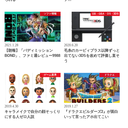
ソフト情報
GB・GBA・DS・3DS
2021.1.28
2020.6.20
【朗報】「バディミッション
毛糸のカービィプラス以降ずっと
BOND」、ファミ通レビュー9988
出てない3DSを改めて評価し直そ
う
ゲーム業界
ドラクエ
2019.4.30
2019.1.27
キャラメイクで自分の顔そっくり
『ドラクエビルダーズ2』が面白
にする人ゼロ人説
いって言ったアホ出てこい