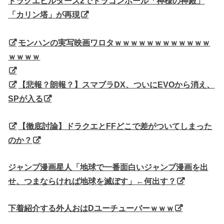
ドラクエビルダーズ2でドラゴンボール「神様の神殿」
「カリン塔」が再現
モンハンの実写映画ワロタｗｗｗｗｗｗｗｗｗｗｗｗ
ｗｗｗｗ
【悲報？朗報？】スマブラDX、ついにEVOから消え、
SPが入る
【徹底討論】ドラクエとFFどこで差がついてしまった
のか？
ジャンプ漫画星人「地球で一番面白いジャンプ漫画を出
せ、つまならければ地球を滅ぼす」←何出す？
下着紹介する外人おはDユーチューバーｗｗｗ