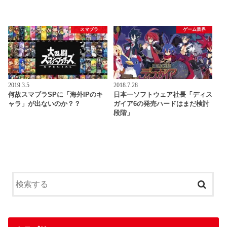
スマブラ
ゲーム業界
2019.3.5
2018.7.28
何故スマブラSPに「海外IPのキ
日本一ソフトウェア社長「ディス
ャラ」が出ないのか？？
ガイア6の発売ハードはまだ検討
段階」