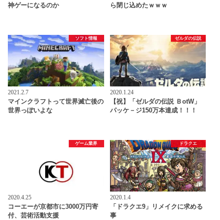
神ゲーになるのか
ら閉じ込めたｗｗｗ
ソフト情報
ゼルダの伝説
2021.2.7
2020.1.24
マインクラフトって世界滅亡後の
【祝】「ゼルダの伝説 ＢotW」
世界っぽいよな
パッケ－ジ150万本達成！！！
ゲーム業界
ドラクエ
2020.4.25
2020.1.4
コーエーが京都市に3000万円寄
「ドラクエ9」リメイクに求める
付、芸術活動支援
事