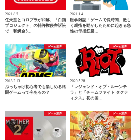
2021.8.5
2021.1.4
任天堂とコロプラが和解、「白猫
医学雑誌「ゲームで長時間、激し
プロジェクト」の特許権侵害訴訟
く親指を動かしたために起きる急
で 和解金3…
性の母指筋腱…
ゲーム業界
ゲーム業界
2018.2.13
2020.5.28
ぶっちゃけ初心者でも楽しめる格
「レジェンド・オブ・ルーンテ
闘ゲームって今あるの？
ラ」と「チームファイト タクテ
ィクス」初の国…
ゲーム業界
ゲーム業界