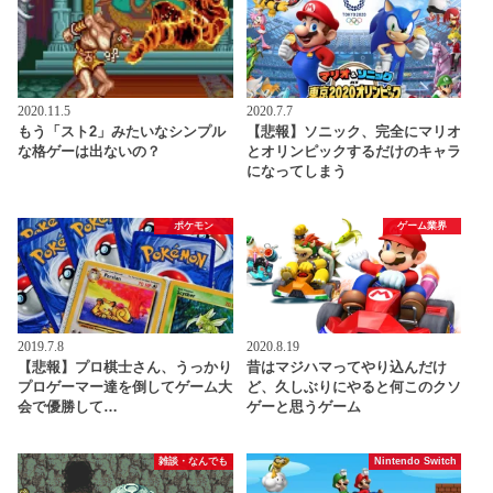
2020.11.5
2020.7.7
もう「スト2」みたいなシンプル
【悲報】ソニック、完全にマリオ
な格ゲーは出ないの？
とオリンピックするだけのキャラ
になってしまう
ポケモン
ゲーム業界
2019.7.8
2020.8.19
【悲報】プロ棋士さん、うっかり
昔はマジハマってやり込んだけ
プロゲーマー達を倒してゲーム大
ど、久しぶりにやると何このクソ
会で優勝して…
ゲーと思うゲーム
雑談・なんでも
Nintendo Switch