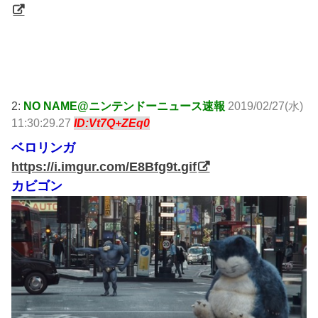
引用元:
http://swallow.5ch.net/test/read.cgi/livejupiter/1551234614/
2:
NO NAME@ニンテンドーニュース速報
2019/02/27(水)
11:30:29.27
ID:Vt7Q+ZEq0
ベロリンガ
https://i.imgur.com/E8Bfg9t.gif
カビゴン