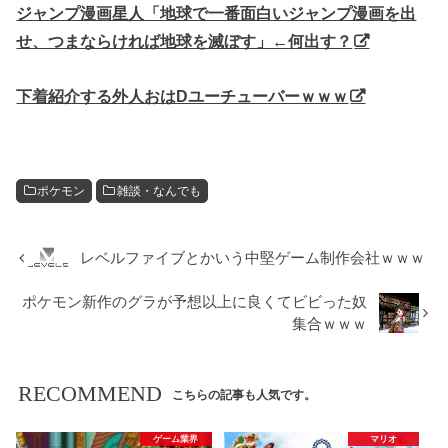
ジャンプ漫画星人「地球で一番面白いジャンプ漫画を出
せ、つまならければ地球を滅ぼす」←何出す？
下着紹介する外人おはDユーチューバーｗｗｗ
ポケモン
雑談・なんでも
レベルファイブとかいう中堅ゲーム制作会社ｗｗｗ
ポケモン新作のグラが予想以上に良くてビビった奴
集合ｗｗｗ
RECOMMEND
こちらの記事も人気です。
ゲーム業界
マリオ