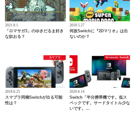
2021.8.1
2018.5.27
「ロマサガ3」のゆきだるま好き
何故Switchに『2Dマリオ』は出
な奴おる？
ないのか？
スマブラ
Nintendo Switch
2018.6.25
2020.6.14
スマブラ同梱Switchが出る可能
Switch「半分携帯機です。低ス
性は？
ペックです。サードタイトル少な
いです。…