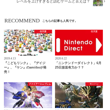
レベルを上げすぎると詰むゲームと言えば？
RECOMMEND
こちらの記事も人気です。
任天堂
任天堂
2019.4.13
2020.6.22
『こどもリンク』、『デイジ
「ニンテンドーダイレクト」6月
ー』、『ケン』のamiiboが発
25日放送有力か？？
売！
ファイアーエムブレム
モンハン