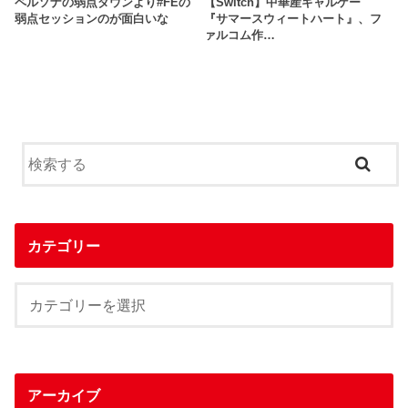
ペルソナの弱点ダウンより#FEの
【Switch】中華産ギャルゲー
弱点セッションのが面白いな
『サマースウィートハート』、フ
ァルコム作…
カテゴリー
アーカイブ