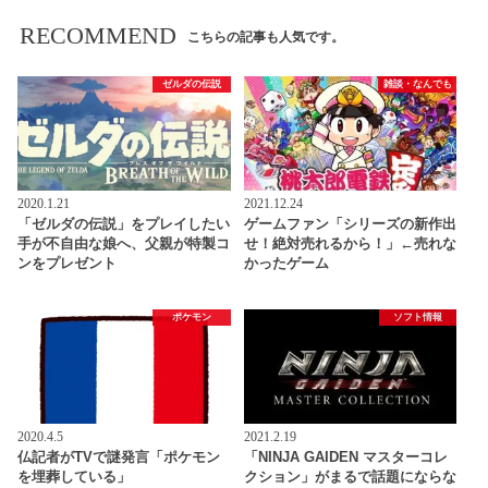
RECOMMEND
こちらの記事も人気です。
ゼルダの伝説
雑談・なんでも
2020.1.21
2021.12.24
「ゼルダの伝説」をプレイしたい
ゲームファン「シリーズの新作出
手が不自由な娘へ、父親が特製コ
せ！絶対売れるから！」←売れな
ンをプレゼント
かったゲーム
ポケモン
ソフト情報
2020.4.5
2021.2.19
仏記者がTVで謎発言「ポケモン
「NINJA GAIDEN マスターコレ
を埋葬している」
クション」がまるで話題にならな