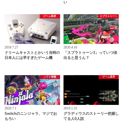
い
ゲーム業界
スプラトゥーン
2018.7.27
2020.4.10
ドリームキャストとかいう当時の
「スプラトゥーン3」っていつ頃
日本人には早すぎたゲーム機
出ると思うん？
ソフト情報
ゲーム業界
2020.7.1
2019.1.25
Switchのニンジャラ、マジでお
グラディウスのストーリー把握し
もろい
てる人0人説