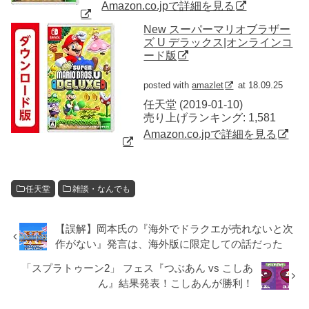
Amazon.co.jpで詳細を見る
New スーパーマリオブラザー
ズ U デラックス|オンラインコ
ード版
posted with
amazlet
at 18.09.25
任天堂 (2019-01-10)
売り上げランキング: 1,581
Amazon.co.jpで詳細を見る
任天堂
雑談・なんでも
【誤解】岡本氏の『海外でドラクエが売れないと次
作がない』発言は、海外版に限定しての話だった
「スプラトゥーン2」 フェス『つぶあん vs こしあ
ん』結果発表！こしあんが勝利！