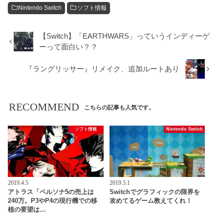
Nintendo Switch
ソフト情報
【Switch】「EARTHWARS」っていうインディーゲ
ーって面白い？？
『ラングリッサー』リメイク、追加ルートあり
RECOMMEND
こちらの記事も人気です。
ソフト情報
Nintendo Switch
2019.4.5
2019.5.1
アトラス「ペルソナ5の売上は
Switchでグラフィックの限界を
240万。P3やP4の現行機での移
攻めてるゲーム教えてくれ！
植の要望は…