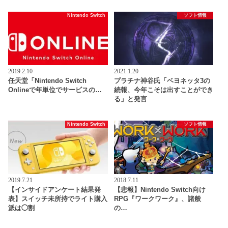
Nintendo Switch
ソフト情報
2019.2.10
2021.1.20
任天堂「Nintendo Switch
プラチナ神谷氏「ベヨネッタ3の
Onlineで年単位でサービスの…
続報、今年こそは出すことができ
る」と発言
Nintendo Switch
ソフト情報
2019.7.21
2018.7.11
【インサイドアンケート結果発
【悲報】Nintendo Switch向け
表】スイッチ未所持でライト購入
RPG『ワークワーク』、諸般
派は◯割
の…