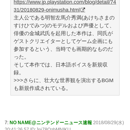
https://www.jp.playstation.com/blog/detail/74
31/20180829-onimusha.html
主人公である明智左馬介秀満(あけちさまの
すけひでみつ)のモデルおよび声優として、
俳優の金城武氏を起用した本作は、同氏が
ゲストクリエイターとしてゲーム企画にも
参加するという、当時でも画期的なものだ
った。
そして本作では、日本語ボイスを新規収
録。
>>>さらに、壮大な世界観を演出するBGM
も新規作成されている。
引用元: http://krsw.5ch.net/test/read.cgi/ghard/1535542622/
7:
NO NAME@ニンテンドーニュース速報
2018/08/29(水)
20:41:26.57 ID:Jni78QzbMNIKU