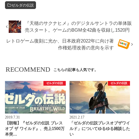
ゼルダの伝説
『天穂のサクナヒメ』のデジタルサントラの単体販
売スタート。ゲームのBGM全42曲を収録し1520円
レトロゲーム復刻に光か、日本政府2022年に向け著
作権処理改善の意向を示す
RECOMMEND
こちらの記事も人気です。
ゼルダの伝説
ゼルダの伝説
2019.7.31
2021.2.17
【朗報】『ゼルダの伝説 ブレス
「ゼルダの伝説ブレスオブザワイ
オブ ザ ワイルド』、売上1500万
ルド」についてゆるゆる雑談した
本突…
い