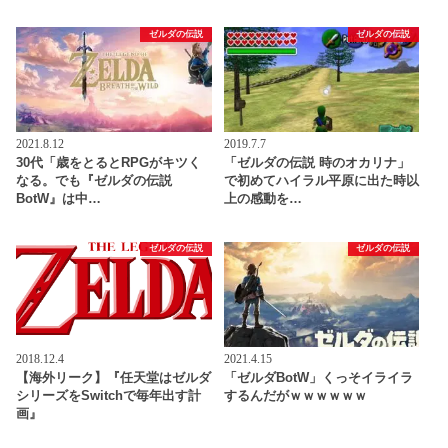
ゼルダの伝説
ゼルダの伝説
2021.8.12
2019.7.7
30代「歳をとるとRPGがキツく
「ゼルダの伝説 時のオカリナ」
なる。でも『ゼルダの伝説
で初めてハイラル平原に出た時以
BotW』は中…
上の感動を…
ゼルダの伝説
ゼルダの伝説
2018.12.4
2021.4.15
【海外リーク】『任天堂はゼルダ
「ゼルダBotW」くっそイライラ
シリーズをSwitchで毎年出す計
するんだがｗｗｗｗｗｗ
画』