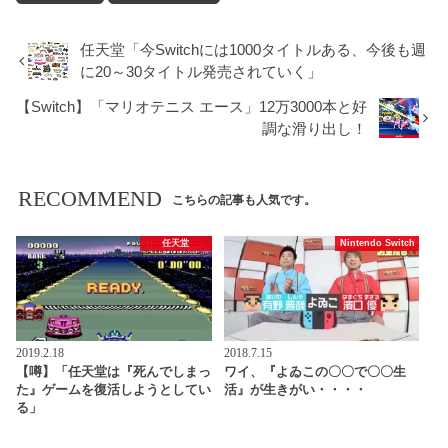
任天堂「今Switchには1000タイトルある、今後も週
に20～30タイトル発売されていく」
【Switch】「マリオテニス エース」12万3000本と好
調な滑り出し！
RECOMMEND
こちらの記事も人気です。
任天堂
Nintendo Switch
2019.2.18
2018.7.15
【噂】「任天堂は『死んでしまっ
ワイ、『よゐこの〇〇で〇〇生
た』ゲームを復活しようとしてい
活』が生きがい・・・・
る」