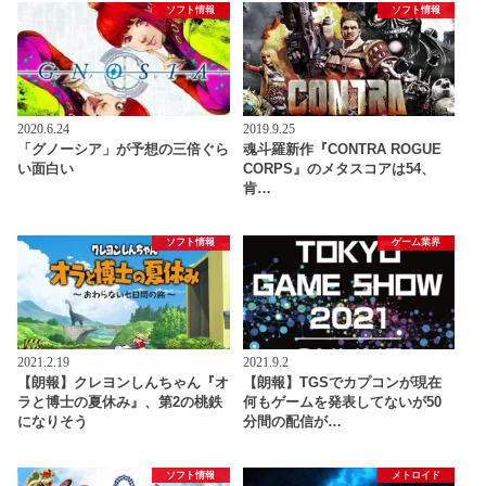
ソフト情報
ソフト情報
2020.6.24
2019.9.25
「グノーシア」が予想の三倍ぐら
魂斗羅新作『CONTRA ROGUE
い面白い
CORPS』のメタスコアは54、
肯…
ソフト情報
ゲーム業界
2021.2.19
2021.9.2
【朗報】クレヨンしんちゃん『オ
【朗報】TGSでカプコンが現在
ラと博士の夏休み』、第2の桃鉄
何もゲームを発表してないが50
になりそう
分間の配信が…
ソフト情報
メトロイド