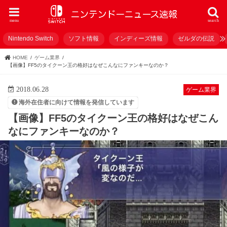
menu
search
Nintendo Switch
ソフト情報
インディーズ情報
ゼルダの伝説
HOME
ゲーム業界
【画像】FF5のタイクーン王の格好はなぜこんなにファンキーなのか？
2018.06.28
ゲーム業界
海外在住者に向けて情報を発信しています
【画像】FF5のタイクーン王の格好はなぜこん
なにファンキーなのか？