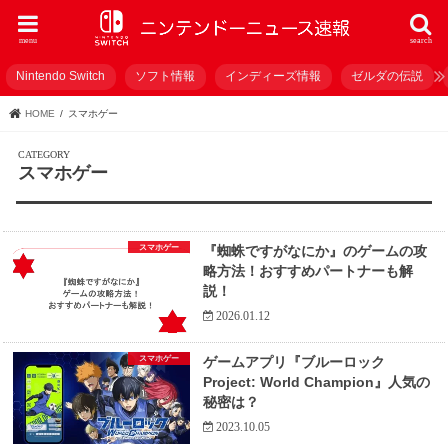
menu
search
Nintendo Switch
ソフト情報
インディーズ情報
ゼルダの伝説
HOME
スマホゲー
スマホゲー
スマホゲー
『蜘蛛ですがなにか』のゲームの攻
略方法！おすすめパートナーも解
説！
2026.01.12
スマホゲー
ゲームアプリ『ブルーロック
Project: World Champion』人気の
秘密は？
2023.10.05