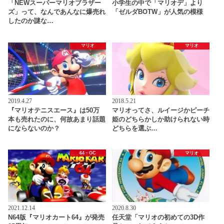
「NEWスーパーマリオブラザー
小学生の中で「マリオデ」より
ズ」って、なんであんなに爆売れ
「ゼルダBOTW」が人気の模様
したのか謎な…
マリオ
マリオ
2019.4.27
2018.5.21
『マリオテニスエース』は50万
マリオってさ、ルイージかピーチ
本も売れたのに、何故あまり話題
姫のどちらかしか助けられない時
にならないのか？
どちらを選ぶ…
64・GC
マリオ
2021.12.14
2020.8.30
N64版『マリオカート64』が発売
任天堂「マリオの初めての3D作