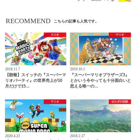
RECOMMEND
こちらの記事も人気です。
マリオ
マリオ
2018.11.7
2019.10.1
【朗報】スイッチの『スーパーマ
『スーパーマリオブラザーズ3』
リオパーティ』の世界売上が10
とかいう今やっても十分面白いと
月だけで15…
思える唯一の…
マリオ
ゼルダの伝説
2020.4.23
2018.2.27