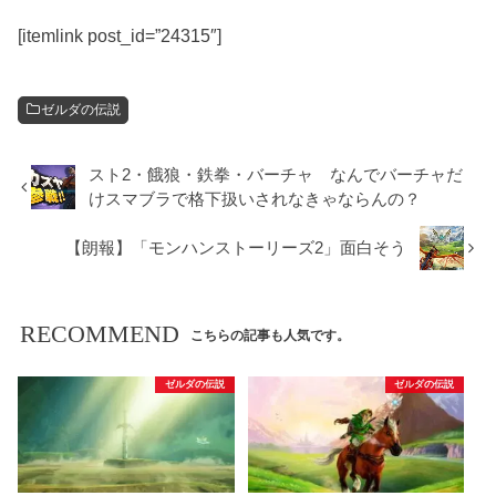
[itemlink post_id=”24315″]
ゼルダの伝説
スト2・餓狼・鉄拳・バーチャ なんでバーチャだ
けスマブラで格下扱いされなきゃならんの？
【朗報】「モンハンストーリーズ2」面白そう
RECOMMEND
こちらの記事も人気です。
ゼルダの伝説
ゼルダの伝説