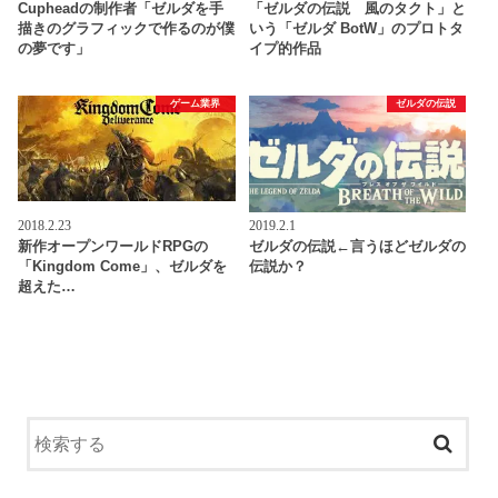
Cupheadの制作者「ゼルダを手
「ゼルダの伝説 風のタクト」と
描きのグラフィックで作るのが僕
いう「ゼルダ BotW」のプロトタ
の夢です」
イプ的作品
ゲーム業界
ゼルダの伝説
2018.2.23
2019.2.1
新作オープンワールドRPGの
ゼルダの伝説←言うほどゼルダの
「Kingdom Come」、ゼルダを
伝説か？
超えた…