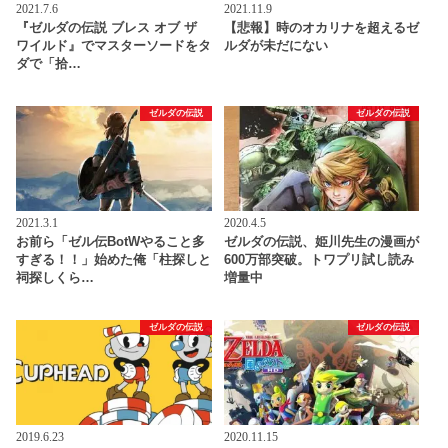
2021.7.6
2021.11.9
『ゼルダの伝説 ブレス オブ ザ
【悲報】時のオカリナを超えるゼ
ワイルド』でマスターソードをタ
ルダが未だにない
ダで「拾…
ゼルダの伝説
ゼルダの伝説
2021.3.1
2020.4.5
お前ら「ゼル伝BotWやること多
ゼルダの伝説、姫川先生の漫画が
すぎる！！」始めた俺「柱探しと
600万部突破。トワプリ試し読み
祠探しくら…
増量中
ゼルダの伝説
ゼルダの伝説
2019.6.23
2020.11.15