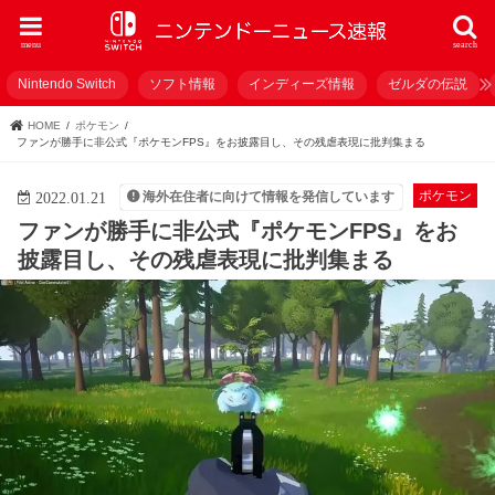
menu
search
Nintendo Switch
ソフト情報
インディーズ情報
ゼルダの伝説
HOME
ポケモン
ファンが勝手に非公式『ポケモンFPS』をお披露目し、その残虐表現に批判集まる
ポケモン
海外在住者に向けて情報を発信しています
2022.01.21
ファンが勝手に非公式『ポケモンFPS』をお
披露目し、その残虐表現に批判集まる