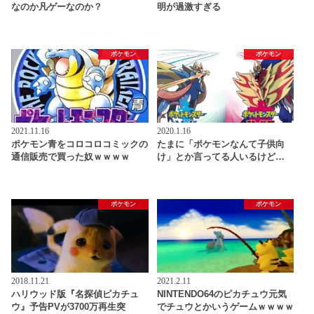
なのか凡ゲーなのか？
明が過激すぎる
ポケモン
ポケモン
2021.11.16
2020.1.16
ポケモン青をコロコロコミックの
たまに「ポケモンなんて子供向
通信販売で買った奴ｗｗｗｗ
け」とか言ってる人いるけど…
ポケモン
ポケモン
2018.11.21
2021.2.11
ハリウッド版『名探偵ピカチュ
NINTENDO64のピカチュウ元気
ウ』予告PVが3700万再生突
でチュウとかいうゲームｗｗｗｗ