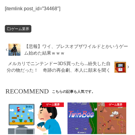
[itemlink post_id=”34468″]
ゲーム業界
【悲報】ワイ、ブレスオブザワイルドとかいうゲー
ム始めた結果ｗｗｗ
メルカリでニンテンドー3DS買ったら...紛失した自
分の物だった！ 奇跡の再会劇、本人に顛末を聞く
RECOMMEND
こちらの記事も人気です。
ゲーム業界
ゲーム業界