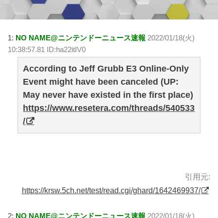
1:
NO NAME@ニンテンドーニュース速報
2022/01/18(火)
10:38:57.81 ID:ha22itIV0
According to Jeff Grubb E3 Online-Only
Event might have been canceled (UP:
May never have existed in the first place)
https://www.resetera.com/threads/540533
/
引用元:
https://krsw.5ch.net/test/read.cgi/ghard/1642469937/
2:
NO NAME@ニンテンドーニュース速報
2022/01/18(火)