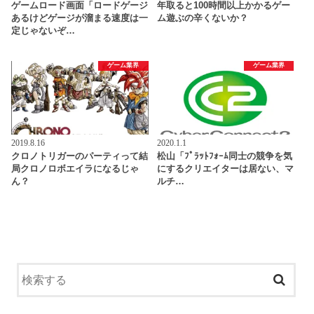
ゲームロード画面「ロードゲージ
年取ると100時間以上かかるゲー
あるけどゲージが溜まる速度は一
ム遊ぶの辛くないか？
定じゃないぞ…
ゲーム業界
ゲーム業界
2019.8.16
2020.1.1
クロノトリガーのパーティって結
松山「ﾌﾟﾗｯﾄﾌｫｰﾑ同士の競争を気
局クロノロボエイラになるじゃ
にするクリエイターは居ない、マ
ん？
ルチ…