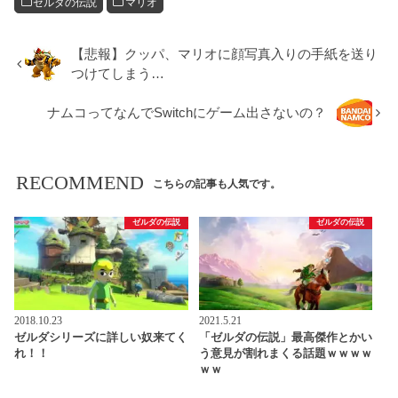
ゼルダの伝説
マリオ
【悲報】クッパ、マリオに顔写真入りの手紙を送り
つけてしまう…
ナムコってなんでSwitchにゲーム出さないの？
RECOMMEND
こちらの記事も人気です。
ゼルダの伝説
ゼルダの伝説
2018.10.23
2021.5.21
ゼルダシリーズに詳しい奴来てく
「ゼルダの伝説」最高傑作とかい
れ！！
う意見が割れまくる話題ｗｗｗｗ
ｗｗ