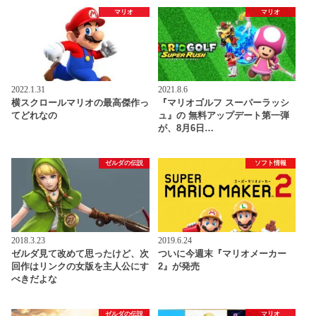
マリオ
マリオ
2022.1.31
2021.8.6
横スクロールマリオの最高傑作っ
『マリオゴルフ スーパーラッシ
てどれなの
ュ』の 無料アップデート第一弾
が、8月6日…
ゼルダの伝説
ソフト情報
2018.3.23
2019.6.24
ゼルダ見て改めて思ったけど、次
ついに今週末『マリオメーカー
回作はリンクの女版を主人公にす
2』が発売
べきだよな
ゼルダの伝説
マリオ