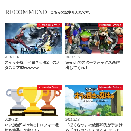
RECOMMEND
こちらの記事も人気です。
Nintendo Switch
Nintendo Switch
2018.2.16
2020.3.18
スイッチ版「ベヨネッタ2」のメ
Switchでスターフォックス新作
タスコア92wwwww
出してくれ！
Nintendo Switch
Nintendo Switch
2020.3.21
2021.2.18
いい加減Switchにトロフィー機
『ぼくなつ』の綾部和氏が手掛け
能を実装して欲しい
る『クレヨンしんちゃん オラと