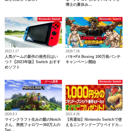
博士の夏休み…
Nintendo Switch
Nintendo Switch
2023.1.17
2020.7.18
人気ゲームの新作の発売日はい
バキ×Fit Boxing 100万発パンチ
つ？【2023年版】Switch おすす
キャンペーン開始
めソフト
ゲーム業界
Nintendo Switch
2020.9.3
2021.4.26
マインクラフト生みの親のNotch
【再通知】Nintendo Switchで使
さん、突然フォロワー360万人の
えるニンテンドープリペイドカ…
Twi…