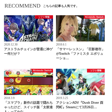
RECOMMEND
こちらの記事も人気です。
ソフト情報
Nintendo Switch
2020.12.30
2018.6.1
アストラルチェインが普通に神ゲ
「サマーレッスン」「巨影都市」
ー何だが？
がSwitch「ファミスタ エボリュ
ーショ…
Nintendo Switch
ソフト情報
2018.3.9
2019.3.25
「スマブラ」新作の話題で隠れち
アクションADV『Dusk Diver 酉
ゃったけど、スイッチ版「太鼓達
閃町』Steamにて3月26日…
人」ってかな…