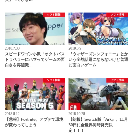
ソフト情報
ソフト情報
2018.7.30
2019.3.9
スピードワゴン小沢「オクトパス
『ウィザーズシンフォニー』とか
トラベラーにハマってゲームの面
いう全然話題にならないけど普通
白さを再認識…
に面白いゲーム
ソフト情報
ソフト情報
2018.8.12
2018.10.28
【悲報】Fortnite、アプデで環境
【朗報】Switch版『Ark』、11月
が変わってしまう
30日に全世界同時発売決
定！！！