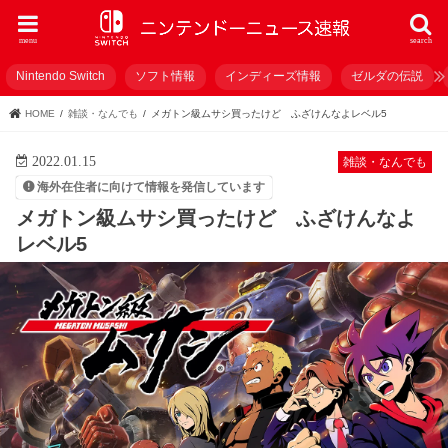
menu
search
Nintendo Switch
ソフト情報
インディーズ情報
ゼルダの伝説
HOME
雑談・なんでも
メガトン級ムサシ買ったけど ふざけんなよレベル5
2022.01.15
雑談・なんでも
海外在住者に向けて情報を発信しています
メガトン級ムサシ買ったけど ふざけんなよ
レベル5