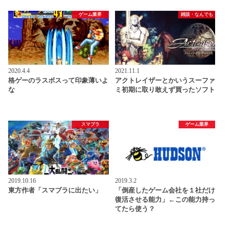
ゲーム業界
雑談・なんでも
2020.4.4
2021.11.1
格ゲーのラスボスって印象薄いよ
アクトレイザーとかいうスーファ
な
ミ初期に取り敢えず買ったソフト
スマブラ
ゲーム業界
2019.10.16
2019.3.2
東方作者「スマブラに出たい」
「倒産したゲーム会社を１社だけ
復活させる能力」←この能力持っ
てたら使う？