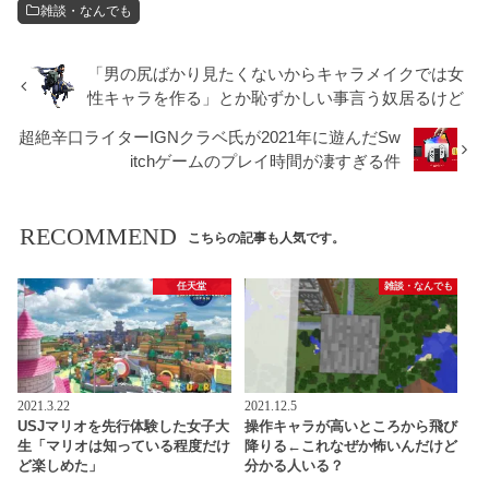
雑談・なんでも
「男の尻ばかり見たくないからキャラメイクでは女
性キャラを作る」とか恥ずかしい事言う奴居るけど
超絶辛口ライターIGNクラベ氏が2021年に遊んだSw
itchゲームのプレイ時間が凄すぎる件
RECOMMEND
こちらの記事も人気です。
任天堂
雑談・なんでも
2021.3.22
2021.12.5
USJマリオを先行体験した女子大
操作キャラが高いところから飛び
生「マリオは知っている程度だけ
降りる←これなぜか怖いんだけど
ど楽しめた」
分かる人いる？