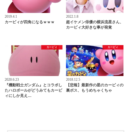
2019.4.1
2022.1.8
カービィが四角になるｗｗｗ
超イケメン俳優の横浜流星さん、
カービィ大好きな事が発覚
カービィ
カービィ
2020.6.23
2018.12.5
『機動戦士ガンダム』とコラボし
【悲報】最新作の星のカービィの
たハロボールがどうみてもカービ
裏ボス、もうめちゃくちゃ
ィにしか見え…