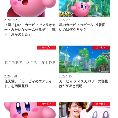
2020.10.29
2022.2.2
上司「おい、カービィでマリオカ
星のカービィのゲームで1番面白
ートみたいなゲーム作るぞ！」部
いのは何やろな？
下「おかのした」
カービィ
カービィ
2020.1.28
2022.1.15
任天堂、「カービィのエアライ
カービィ ディスカバリーの容量
ド」を商標登録
は5.7GBと判明
カービィ
カービィ