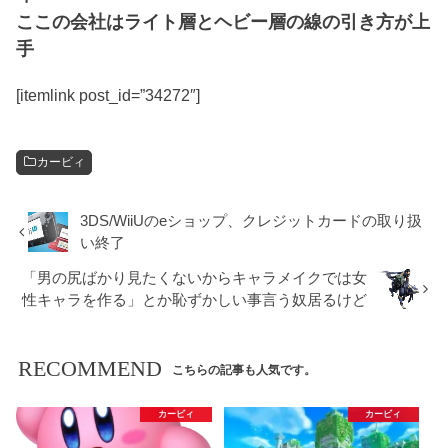
ここの会社はライト層とヘビー層の線の引き方が上
手
[itemlink post_id=”34272″]
カービィ
3DS/WiiUのeショップ、クレジットカードの取り扱
い終了
「男の尻ばかり見たくないからキャラメイクでは女
性キャラを作る」とか恥ずかしい事言う奴居るけど
RECOMMEND
こちらの記事も人気です。
カービィ
カービィ