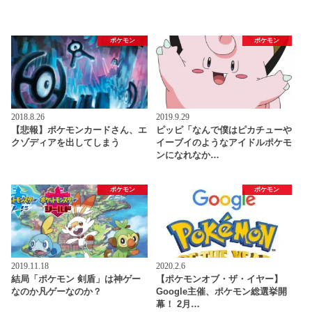
ポケモン
ポケモン
2018.8.26
2019.9.29
【悲報】ポケモンカードさん、エ
ピッピ「なんで僕はピカチューや
クゾディアを出してしまう
イーブイのようなアイドルポケモ
ンになれなか…
ポケモン
ポケモン
2019.11.18
2020.2.6
結局「ポケモン 剣盾」は神ゲー
【ポケモンオブ・ザ・イヤー】
なのか凡ゲーなのか？
Google主催、ポケモン総選挙開
幕！ 2月…