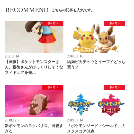
RECOMMEND
こちらの記事も人気です。
ポケモン
ポケモン
2021.1.14
2018.11.16
【画像】ポケットモンスターさ
結局ピカチュウとイーブイどっち
ん、親御さんがびっくりしそうな
買う？
フィギュアを発…
ポケモン
ポケモン
2019.12.5
2019.11.14
新ポケモンのヨクバリス、可愛す
「ポケモンソード・シールド」の
ぎる
メタスコア81点