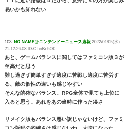
１１に近い路線は４だから、意外に４の方が楽しみ
易いかも知れない
103:
NO NAME@ニンテンドーニュース速報
2022/01/05(水)
21:12:26.08 ID:OlhnBn5O0
あと、ゲームバランスに関してはファミコン版３が
至高だと思う
難し過ぎず簡単すぎず適度に苦戦し適度に苦労す
る、敵の個性の違いも感じやすい
そんな的確なバランス。RPG全体で見ても上位に
入ると思う。あれをあの当時に作った凄さ
リメイク版もバランス悪い訳じゃないけど、ファミ
コン版程の的確さは感じないね。大味になった