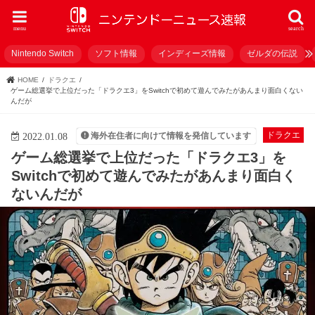
menu
search
Nintendo Switch
ソフト情報
インディーズ情報
ゼルダの伝説
HOME
ドラクエ
ゲーム総選挙で上位だった「ドラクエ3」をSwitchで初めて遊んでみたがあんまり面白くない
んだが
ドラクエ
海外在住者に向けて情報を発信しています
2022.01.08
ゲーム総選挙で上位だった「ドラクエ3」を
Switchで初めて遊んでみたがあんまり面白く
ないんだが