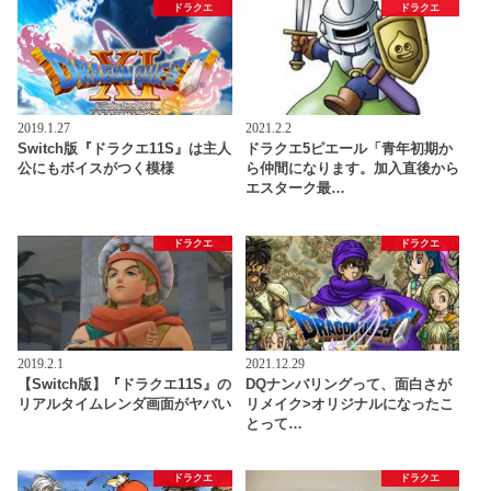
ドラクエ
ドラクエ
2019.1.27
2021.2.2
Switch版『ドラクエ11S』は主人
ドラクエ5ピエール「青年初期か
公にもボイスがつく模様
ら仲間になります。加入直後から
エスターク最…
ドラクエ
ドラクエ
2019.2.1
2021.12.29
【Switch版】『ドラクエ11S』の
DQナンバリングって、面白さが
リアルタイムレンダ画面がヤバい
リメイク>オリジナルになったこ
とって…
ドラクエ
ドラクエ