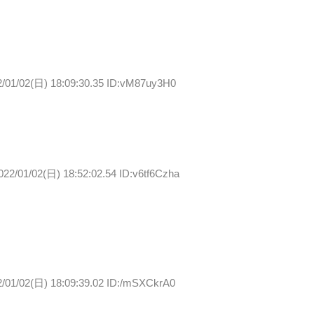
2/01/02(日) 18:09:30.35 ID:vM87uy3H0
022/01/02(日) 18:52:02.54 ID:v6tf6Czha
2/01/02(日) 18:09:39.02 ID:/mSXCkrA0