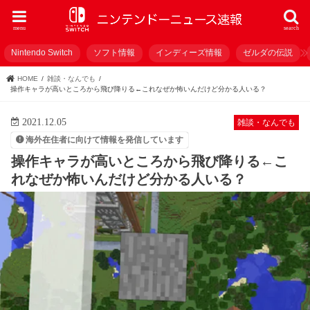
menu
search
Nintendo Switch
ソフト情報
インディーズ情報
ゼルダの伝説
HOME
雑談・なんでも
操作キャラが高いところから飛び降りる←これなぜか怖いんだけど分かる人いる？
2021.12.05
雑談・なんでも
海外在住者に向けて情報を発信しています
操作キャラが高いところから飛び降りる←こ
れなぜか怖いんだけど分かる人いる？