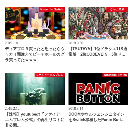
Nintendo Switch
ゲーム業界
2019.1.8
2019.9.30
ディアブロ３買ったと思ったらウ
【TSUTAYA】1位ドラクエ11S通
ッカリ間違えてピーチボールカグ
常版 2位CODEVEIN 3位ド…
ラ買ってたｗｗｗ
ファイアーエムブレム
Nintendo Switch
2019.2.12
2018.8.14
【速報】youtubeの『ファイアー
DOOMやウルフェンシュタイン
エムブレム公式』の再生リストに
をSwitch移植したPanic Butt…
非公開…