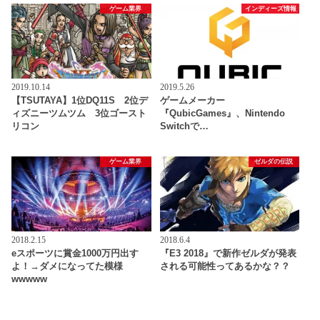
ゲーム業界
インディーズ情報
2019.10.14
2019.5.26
【TSUTAYA】1位DQ11S 2位デ
ゲームメーカー
ィズニーツムツム 3位ゴースト
『QubicGames』、Nintendo
リコン
Switchで…
ゲーム業界
ゼルダの伝説
2018.2.15
2018.6.4
eスポーツに賞金1000万円出す
『E3 2018』で新作ゼルダが発表
よ！→ダメになってた模様
される可能性ってあるかな？？
wwwww