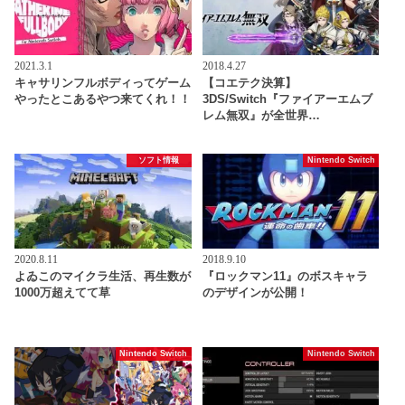
2021.3.1
2018.4.27
キャサリンフルボディってゲーム
【コエテク決算】
やったとこあるやつ来てくれ！！
3DS/Switch『ファイアーエムブ
レム無双』が全世界…
ソフト情報
Nintendo Switch
2020.8.11
2018.9.10
よゐこのマイクラ生活、再生数が
『ロックマン11』のボスキャラ
1000万超えてて草
のデザインが公開！
Nintendo Switch
Nintendo Switch