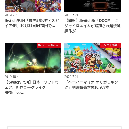
2019.7.25
2018.2.21
Switch/PS4『魔界戦記ディスガ
【朗報】Switch版「DOOM」に
イア4R』10月31日5478円で…
ジャイロエイムが追加され超快適
操作が…
Nintendo Switch
ソフト情報
2019.10.4
2020.7.24
【Switch/PS4】日本一ソフトウ
「ペーパーマリオ オリガミキン
ェア、新作ローグライク
グ」初週販売本数10.9万本
RPG「vo…