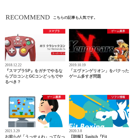
RECOMMEND
こちらの記事も人気です。
スマブラ
ゲーム業界
2018.12.22
2019.10.19
『スマブラSP』をガチでやるな
「エヴァンゲリオン」をパクった
らプロコンとGCコンどっちでや
ゲーム多すぎ問題
るべき？
ゲーム業界
ソフト情報
2021.3.29
2020.3.8
お前らが「うっせぇわ」ってなっ
【朗報】Switch『Fit