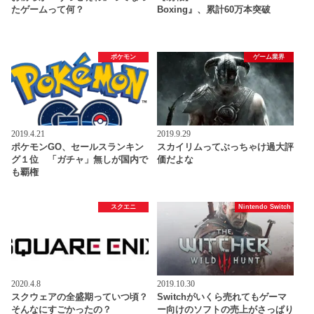
たゲームって何？
Boxing』、累計60万本突破
ポケモン
ゲーム業界
2019.4.21
2019.9.29
ポケモンGO、セールスランキン
スカイリムってぶっちゃけ過大評
グ１位 「ガチャ」無しが国内で
価だよな
も覇権
スクエニ
Nintendo Switch
2020.4.8
2019.10.30
スクウェアの全盛期っていつ頃？
Switchがいくら売れてもゲーマ
そんなにすごかったの？
ー向けのソフトの売上がさっぱり